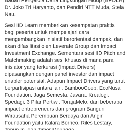
Badan Pengelola Dana Lingkungan Hidup (BPDLH)
Dr. Joko Tri Haryanto, dan Pendiri NTT Muda, Stela
Nau.
Sesi IID Learn memberikan kesempatan praktis
bagi peserta untuk mempelajari cara
mengembangkan inisiatif berorientasi dampak, dan
akan difasilitasi oleh Leverate Group dan Impact
Investment Exchange. Sementara sesi IID Pitch and
Matchmaking adalah sesi khusus di mana para
inisiator yang terkurasi (Impact Drivers)
dipasangkan dengan panel investor dan impact
enabler potensial. Adapun Impact Drivers yang turut
berpartisipasi antara lain, BambooCoop, EcoNusa
Foundation, Jaga Semesta, Javara, Krealogi,
Spedagi, 3 Pilar Pertiwi, TorajaMelo, dan beberapa
impact entrepreneurs dari program Bangun
Wirausaha Perempuan Berdaya dari Angin
Foundation yaitu Kalara Borneo, Riles Lestary,
Tenun.In, dan Timor Moringga.